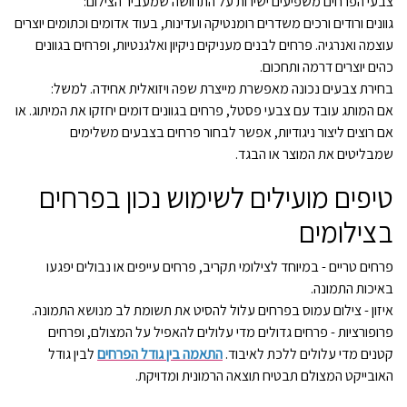
צבעי הפרחים משפיעים ישירות על התחושה שמעביר הצילום:
גוונים ורודים ורכים משדרים רומנטיקה ועדינות, בעוד אדומים וכתומים יוצרים
עוצמה ואנרגיה. פרחים לבנים מעניקים ניקיון ואלגנטיות, ופרחים בגוונים
כהים יוצרים דרמה ותחכום.
בחירת צבעים נכונה מאפשרת מייצרת שפה ויזואלית אחידה. למשל:
אם המותג עובד עם צבעי פסטל, פרחים בגוונים דומים יחזקו את המיתוג. או
אם רוצים ליצור ניגודיות, אפשר לבחור פרחים בצבעים משלימים
שמבליטים את המוצר או הבגד.
טיפים מועילים לשימוש נכון בפרחים
בצילומים
פרחים טריים - במיוחד לצילומי תקריב, פרחים עייפים או נבולים יפגעו
באיכות התמונה.
איזון - צילום עמוס בפרחים עלול להסיט את תשומת לב מנושא התמונה.
פרופורציות - פרחים גדולים מדי עלולים להאפיל על המצולם, ופרחים
קטנים מדי עלולים ללכת לאיבוד.
התאמה בין גודל הפרחים
לבין גודל
האובייקט המצולם תבטיח תוצאה הרמונית ומדויקת.