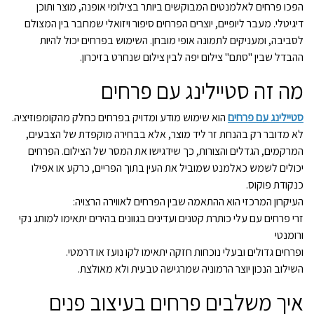
הפכו פרחים לאלמנטים המבוקשים ביותר בצילומי אופנה, מוצר ותוכן
דיגיטלי. מעבר ליופיים, יוצרים הפרחים סיפור ויזואלי שמחבר בין המצולם
לסביבה, ומעניקים לתמונה אופי מובחן. השימוש בפרחים יכול להיות
ההבדל שבין "סתם" צילום יפה לבין צילום שנחרט בזיכרון.
מה זה סטיילינג עם פרחים
סטיילינג עם פרחים
הוא שימוש מודע ומדויק בפרחים כחלק מהקומפוזיציה.
לא מדובר רק בהנחת זר ליד מוצר, אלא בבחירה מוקפדת של הצבעים,
המרקמים, הגדלים והצורות, כך שידגישו את המסר של הצילום. הפרחים
יכולים לשמש כאלמנט שמוביל את העין בתוך הפריים, כרקע או אפילו
כנקודת פוקוס.
העיקרון המרכזי הוא ההתאמה שבין הפרחים לאווירה הרצויה:
זרי פרחים עם עלי כותרת קטנים ועדינים בגוונים בהירים יתאימו למותג נקי
ורומנטי
ופרחים גדולים ובעלי נוכחות חזקה יתאימו לקו נועז או דרמטי.
השילוב הנכון יוצר הרמוניה שמרגישה טבעית ולא מאולצת.
איך משלבים פרחים בעיצוב פנים