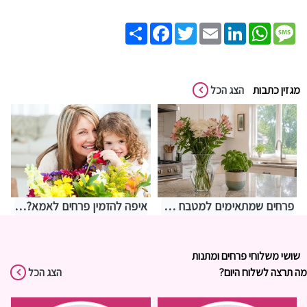
Share
Facebook
Twitter
Email
LinkedIn
WhatsApp
Message
מגזין כתבות
הצג הכל
פרחים שמתאימים למטבח – איך לבחור משהו שמחזיק מעמד בתנאים מאתגרים
איפה להזמין פרחים לאמא? אצלנו בחנות שושי רגעים של פרחים
שושי משלוחי פרחים ומתנות
מה תרצה לשלוח היום?
הצג הכל