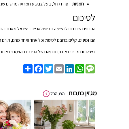
חמניות
– פרח גדול, בעל צבע עז ומראה מרשים שנוכח
לסיכום
הפרחים שנבחרו לרשימה זו פופולאריים בישראל מאחר והם
הם זמינים, קלים ברובם לטיפול וכל אחד ואחד מהם, תורם
כשאנחנו מכירים את תכונותיהם של הפרחים והצמחים אותם אנח
Share
Facebook
Twitter
Email
LinkedIn
WhatsApp
Message
מגזין כתבות
הצג הכל