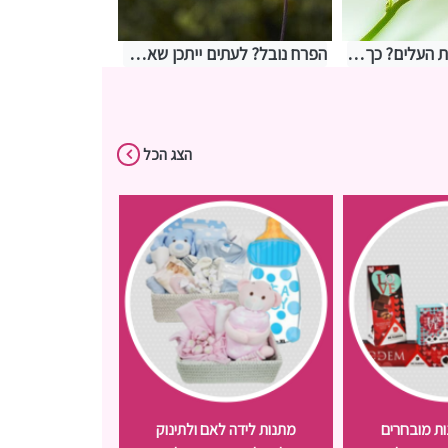
השמש שורפת את העלים? כך תזהו חשיפת יתר לאור
הפרח נובל? לעתים ייתכן שאתם משקים אותו יותר מדי
הצג הכל
נות מובחרים
מתנות לידה לאם ולתינוק
הדילים ש