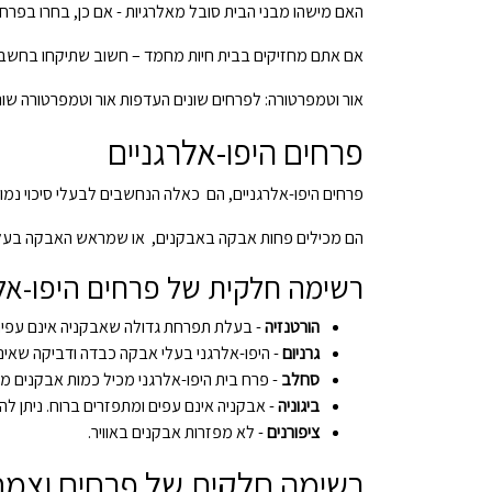
האם מישהו מבני הבית סובל מאלרגיות - אם כן, בחרו בפרחים
אם אתם מחזיקים בבית חיות מחמד – חשוב שתיקחו בחשבון 
אור וטמפרטורה: לפרחים שונים העדפות אור וטמפרטורה שו
פרחים היפו-אלרגניים
פרחים היפו-אלרגניים, הם כאלה הנחשבים לבעלי סיכוי נמוך
הם מכילים פחות אבקה באבקנים, או שמראש האבקה בעלת תכו
רשימה חלקית של פרחים היפו-אלר
הורטנזיה
- בעלת תפרחת גדולה שאבקניה אינם עפים ב
גרניום
- היפו-אלרגני בעלי אבקה כבדה ודביקה שאינ
סחלב
- פרח בית היפו-אלרגני מכיל כמות אבקנים מז
ביגוניה
- אבקניה אינם עפים ומתפזרים ברוח. ניתן לה
ציפורנים
- לא מפזרות אבקנים באוויר.
רשימה חלקית של פרחים וצמח