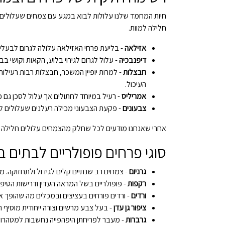
חיות המחמד שלנו עלולות לבוא במגע עם צמחים שעלולים לג
חלילה למוות.
אזילאה
- בליעת פרחי האזילאה עלולה לגרום לבעלי ח
דיפנבכיה
- עלול לגרום לגירוי בלוע, הקאות וקושי ב
חבצלות
- למרות יופיין המשכר, חבצלות רבות רעילות
העיכול.
אמריליס
- רעיל במיוחד לחתולים אך עלול לסכן גם כ
צבעונים
- פקעת הצבעוני מכילה רעלנים שעלולים לגר
אחרי שאנחנו מודעים לכל שחלק מהצמחים עלולים חלילה לפ
סוגי פרחים פופולריים לבתים 
גרניום
- צמחים רב שנתיים קלים לגידול ולתחזוקה. מגי
רקפות
- פופולריים בשל המראה העדין ודרישות הטיפול
ורדים
- ורדים פורחים בעציצים ובמכלים מה שהופך א
ציפור גן עדן
- בעל צבע מרשים וצורה ייחודית מוסיף ה
גרברות
- מעבר לפריחתן היפהפייה נחשבות למטהרות 