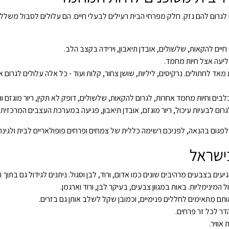
רום להם נזק. חלק מפרחי הבית רעילים לבעלי חיים. הם עלולים לסבול משלל ב
יים להקאות, שלשולים, אובדן תיאבון, וירידה בקצב הלב.
בליעה אצל חיות מחמד.
 מאד לחתולים. נרקיסים, ליליות, שושן צחור, קלות ועוד - כל אלה עלולים לגרו
לבים וחיות מחמד אחרות, לגרום להקאות, שלשולים, דופק לא תקין, ריור מוגזם 
ום לבעיות עיכול, ריור מוגזם, אובדן תיאבון, פגיעה במערכת העצבים המרכזית,
גום בהנאה, לפניכם רשימה כללית של צמחים ופרחים פופולאריים לבית ולגינה
בישראל
עים בצבעים מרהיבים שונים כמו אדום, ורוד, לבן וסגול. ניתנים לגידול גם בתוך
 המינימליות. באות במגוון צבעים, בעיקר לבן, ורוד וארגמן.
ותם מתאימים לחללים פנימיים, וכמובן שקל לשלב אותן גם בזרים.
דר לכל זר פרחים.
אוויר.