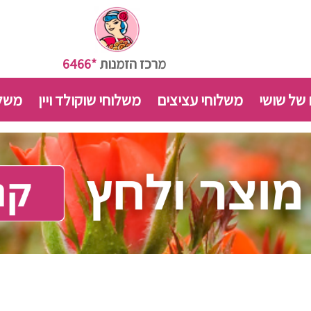
מרכז הזמנות
*6466
 של שושי
משלוחי עציצים
משלוחי שוקולד ויין
משלו