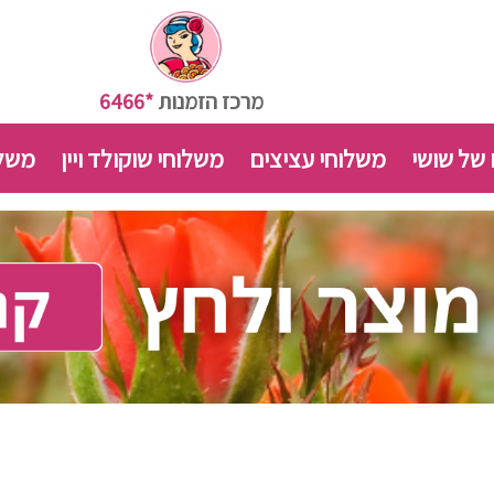
מרכז הזמנות
*6466
 של שושי
משלוחי עציצים
משלוחי שוקולד ויין
משלו