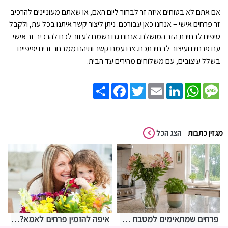
אם אתם לא בטוחים איזה זר לבחור ליום האם, או שאתם מעוניינים להרכיב
זר פרחים אישי – אנחנו כאן עבורכם. ניתן ליצור קשר איתנו בכל עת, ולקבל
טיפים לבחירת הזר המושלם. אנחנו גם נשמח לעזור לכם להרכיב זר אישי
עם פרחים ועיצוב לבחירתכם. צרו עמנו קשר ותיהנו ממבחר זרים יפיפיים
בשלל עיצובים, עם משלוחים מהירים עד הבית.
Share
Facebook
Twitter
Email
LinkedIn
WhatsApp
Message
מגזין כתבות
הצג הכל
פרחים שמתאימים למטבח – איך לבחור משהו שמחזיק מעמד בתנאים מאתגרים
איפה להזמין פרחים לאמא? אצלנו בחנות שושי רגעים של פרחים