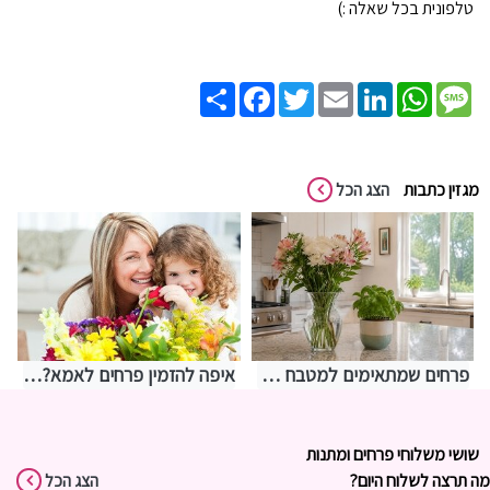
טלפונית בכל שאלה :)
Share
Facebook
Twitter
Email
LinkedIn
WhatsApp
Message
מגזין כתבות
הצג הכל
פרחים שמתאימים למטבח – איך לבחור משהו שמחזיק מעמד בתנאים מאתגרים
איפה להזמין פרחים לאמא? אצלנו בחנות שושי רגעים של פרחים
שושי משלוחי פרחים ומתנות
מה תרצה לשלוח היום?
הצג הכל