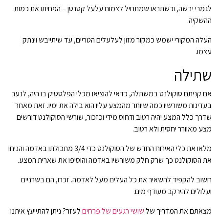
לגמרי יבשה, וכשתראו שמתחיל לצמוח עלעל קטנטן – הפחיתו את כמות
ההשקיה.
העלה המקורי ישמש כמקור מזון לעלעלים הטריים, עד שיתייבש וינתק
עצמו.
שתילה
אם קניתם סוקולנט במשתלה, כדאי להוציאו מכלי הפלסטיק בו היה, לנער
בעדינות משורשיו כמה שיותר מהמצע עליו הוא בילה את ימיו. זאת מאחר
שדרך כלל המצע יהיה רטוב ודחוס מידי וכזכור, שורשי הסוקולנט דורשים
מצע מאוורר יחסית ולא רטוב.
מלאו את כלי האירוח החדש של הסוקולנט כדי 3/4 מתכולתו באדמה והניחו
את הסוקולנט כך שרק חלק משורשיו באדמה והוסיפו את שארית המצע.
חשוב להקפיד להשאיר את כל העלים מעל לאדמה. זכרו, הם בשרניים
ועלולים להירקב מעודף מים.
מצאתם את המדריך של
שושי רגעים של פרחים
לעזר? ניתן להתייעץ איתנו