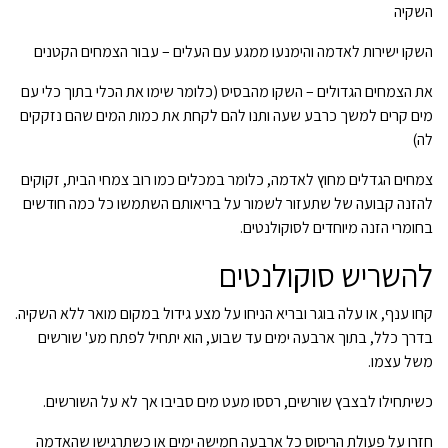
השקיה
השקו ישירות לאדמה והימנעו ממגע עם העלים – עבור הצמחים הקטנים
את הצמחים הגדולים – השקו מהבסיס (כלומר שימו את הכלי בתוך כלי עם
מים קרים למשך כרבע שעה ותנו להם לקחת את כמות המים שהם נזקקים
לה)
צמחים הגדלים מחוץ לאדמה, כלומר במכלים כמו רוב צמחי הבית, זקוקים
להזנה קבועה של שתעזור לשמור על בריאותם השתמשו כל כמה חודשים
בחומרי הזנה מיוחדים לסוקולנטים.
להשריש סוקולנטים
קחו ענף, או עלה בוגר ובריא הניחו על מצע גידול במקום מואר ללא השקיה.
בדרך כלל, בתוך ארבעה ימים עד שבוע, הוא יתחיל לפתח מע' שורשים
משל עצמו.
כשיתחילו לבצבץ שורשים, רססו מעט מים סביבו אך לא על השורשים.
חזרו על פעולת הריסוס כל ארבעה חמישה ימים או כשתרגישו שהאדמה