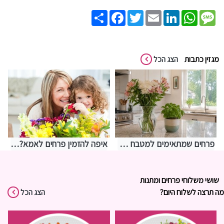
Share
Facebook
Twitter
Email
LinkedIn
WhatsApp
Message
מגזין כתבות
הצג הכל
פרחים שמתאימים למטבח – איך לבחור משהו שמחזיק מעמד בתנאים מאתגרים
איפה להזמין פרחים לאמא? אצלנו בחנות שושי רגעים של פרחים
שושי משלוחי פרחים ומתנות
מה תרצה לשלוח היום?
הצג הכל