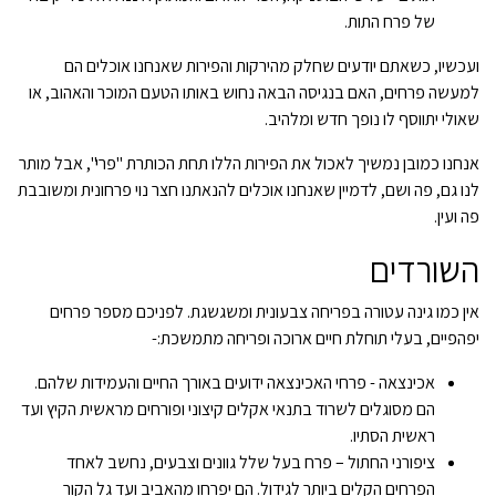
של פרח התות.
ועכשיו, כשאתם יודעים שחלק מהירקות והפירות שאנחנו אוכלים הם
למעשה פרחים, האם בנגיסה הבאה נחוש באותו הטעם המוכר והאהוב, או
שאולי יתווסף לו נופך חדש ומלהיב.
אנחנו כמובן נמשיך לאכול את הפירות הללו תחת הכותרת "פרי", אבל מותר
לנו גם, פה ושם, לדמיין שאנחנו אוכלים להנאתנו חצר נוי פרחונית ומשובבת
פה ועין.
השורדים
אין כמו גינה עטורה בפריחה צבעונית ומשגשגת. לפניכם מספר פרחים
יפהפיים, בעלי תוחלת חיים ארוכה ופריחה מתמשכת:-
אכינצאה - פרחי האכינצאה ידועים באורך החיים והעמידות שלהם.
הם מסוגלים לשרוד בתנאי אקלים קיצוני ופורחים מראשית הקיץ ועד
ראשית הסתיו.
ציפורני החתול – פרח בעל שלל גוונים וצבעים, נחשב לאחד
הפרחים הקלים ביותר לגידול. הם יפרחו מהאביב ועד גל הקור