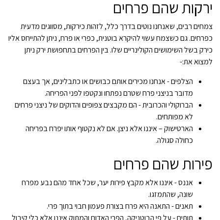
ירקות שהם פרחים
צמחים רבים, שאנחנו נוטים בדרך כלל, לזהות כירקות, מסווגים מדעית
כפרחים. גם כשצמח עשוי להיקרא בוטנית, כפרי או פרח, ניתן להתייחס אליו
כירק בשל השימושים הקולינריים שלו. בין הפרחים בתחפושת ירק ניתן
למצוא את:-
הצלפים - אנחנו מכירים אותם כבושים או כתבלינים, אך בעצם
מדובר בניצני פרח שטרם נפתחו ונקטפו לפני הפריחה.
הברוקולי והכרובית - הם מקבצים צפופים והדוקים של ניצני פרחים
לא מפותחים.
הארטישוק – איננו אלא ניצן. אם לא נקטוף אותו יפרח בפריחה
כחולה סגולה.
פירות שהם פרחים
אננס - איננו אלא מקבץ פירות יער, שכל אחד מהם נבע מפרח
שונה, שהתמזגו.
תאנים - התאנה היא פרח בצורת פעמון חבוי בתוך פרי.
תותים - על פי הבוטניקה, הפרי האדום והמתוק איננו אלא כלי קיבול