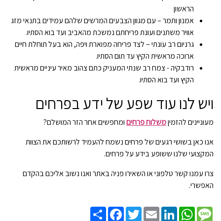
הראשון
אמנון ותמר – עם מגוון הצבעים המרשים שלהם עמידים בתנאי מזג
אוויר משתנים ועונת פריחתם נמשכת מהאביב ועד בוא הסתיו.
גרניום רב עונתי – לצד פריחה מפוארת ויפה, הוא בעל תוחלת חיים
ארוכה מראשית הקיץ עד תום הסתיו.
רודבקיה - צמח רב שנתי המעניק כתם צהוב מאיר עיניים מראשית
הקיץ ועד בוא הסתיו.
ויש לנו עוד שפע של ידע בפרחים
מעוניינים להזמין
משלוח פרחים
ומחפשים אחר הזר המושלם?
אנו כאן בשושי רגעים של פרחים נשמח להעמיד לרשותכם את הצוות
המקצועי שלנו ששופע בידע על פרחים.
צרו עמנו קשר טלפוני או השאירו פניה באתר ואנו נשוב אליכם בהקדם
האפשרי.
Share
Facebook
Twitter
Email
LinkedIn
WhatsApp
Message