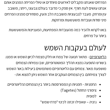
הפרחים שאנחנו מקבלים לאירועים מיוחדים או טיולי הפריחה המהנים אותם
אנחנו עושים לעת חורף. אין ספק כי מדובר בעולם צבעוני, ריחני, משובב
עין ומרתק. מעבר לצבעוניות משובבת הלב והעין, מסתירים מפנינו הפרחים
מיני סודות ועובדות משעשעות ומרתקות.
בואו לקרוא ולהכיר כמה מהעובדות המפתיעות, המעניינות והמשעשעות
ביותר על פרחים.
לעולם בעקבות השמש
הליוטרופיזם
- מתאר תנועה של צמח או חלק מצמח לכיוון השמש או ממנו.
בשורש התופעה נמצא תהליך הפוטוטרופיזם, שבו צמיחת הצמחים
מושפעת מאור. צמחים עם הליוטרופיזם משתמשים ביעילות באור השמש
לצורך צמיחתם. בין הצמחים העוקבים אחר השמש ניתן למצוא את:-
החמניות - חמניות הן המפורסמות ביותר בין הצמחים ההליוטרופיים.
ציפורני החתול (Tagetes)
לפופית
גזניה – שאפילו זכתה לכינוי "פרח שמש"