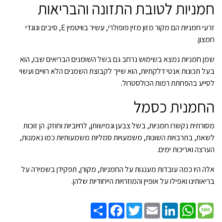
חמניות לטובת התזונה והבריאות
זרעי חמניות הם מקור מזון מזין פופולרי, עשיר בוויטמין E, סיבים ונוגדי
חמצון.
שמן חמניות נמצא בשימוש נרחב גם בשל השומנים הבריאים שבו, הוא
בעל תכונות אנטי דלקתיות, הוא שייך לקבוצת השמנים הלא רוויים ועשוי
לסייע בהפחתת רמות הכולסטרול.
החמנית כסמל
מסורתית נקשרו חמניות, בשל צבען וגמישותן, לחיוביות וחוזק. הן זוכות
לשאת, בתרבויות השונות, משמעויות סמליות משמעותיות כמו נאמנות,
הערצה ואריכות ימים.
אלה היו כמה עובדות מענגות על החמניות, מקורן, תפקידן בשמירה על
בריאותינו ואפילו על אופיין והמוזרויות הייחודיות שלהן.
Share
Facebook
Twitter
Email
LinkedIn
WhatsApp
Message