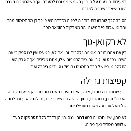
בצעירותן הן נעות על פי כיוון השמש ממזרח למערב, אך כשהחמנית בוגרת
היא תישאר כשפניה למזרח.
הסיבה לכך שהבוגרות בוחרות לפנות מזרחה היא כי כך הן מתחממות מהר
יותר ומושכות פי חמישה יותר מאבקים כתוצאה מכך.
לא רק ואן-גוך
בין אם אתם חובבי אומנות נלהבים ובין אם לא, כמעט ואין לנו ספק כי את
השם וינסנט ואן-גוך ואת ציור החמניות שלו, אתם מכירים. אך לא רק הוא
התלהב מיופיו של פרח החמנית גם פול גוגן, דייגו ריברה ועוד.
קפיצות גדילה
ידוע שחמניות גבוהות, אבל, האם תהיתם פעם כמה מהר הן מגיעות לגובה
העצום? ובכן, החמניות, בתוך שישה חודשים בלבד, יכולות להגיע עד לגובה
של מעל ארבעה מטרים ואפילו יותר.
לעומתן, ישנן חמניות המוגדרות "ננסיות" הן בדרך כלל תסתפקנה בעד
שלושה מטרים ואף פחות.