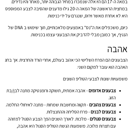
במאה ה-17 הם היו אלה שנמכרו במחיר הגבוהה יותר, מאחר והיו נדירים.
במחצית הראשונה של המאה ה-20 גילו מדענים שהסיבה לצבע המפוספס
היא לא אחרת מאשר וירוס, שנגרם על ידי כנימות.
כיום, משכפלים את ה"נס" באמצעים מלאכותיים, תוך שימוש ב DNA של
הנגיף, אך כמובן מבלי להדביק את הצבעוני עצמו בכנימות.
אהבה
הצבעונים הם הפרח השלישי הכי אהוב בעולם, אחרי הורד והחרצית. אך בחג
האהבה הוא עובר למקום השני.
משמעויות שונות לצבעי הטוליפ השונים
צבעונים אדומים
- אהבה אמתית, תשוקה ורומנטיקה מתנה לבן/בת
הזוג.
צבעונים צהובים
- תקווה ומחשבות שמחות - מתנה לאיחולי החלמה.
צבעונים לבנים
- פרח הסליחה וההתנצלות.
צבעונים סגולים
- מלכות. לאורך השנים הפך הצבע הסגול למזוהה
עם חצרות מלוכה. משמעות הגשת הטוליפ הסגול היא אהבה,