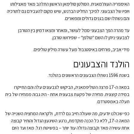
האימפריה העות'מאנית. הסולטן סולימאן הראשון התלהב מאד מאצילותו
ויופיו של הצבעוני. לפיכך החליט הברנש, שיש מקום להעבירם גם לתורכיה
והם נשתלו שם בגנים גדולים ומפוארים.
עד מהרה הפך הצבעוני סמל לעושר, ומאחר ומצאו דמיון בין הטורבן
לצבעוני ניתן לו השם "טולפן" – שפירושו טורבן.
מידי אביב, פורחים באיסטנבול מעל עשרה מיליון טוליפים.
הולנד והצבעונים
בשנת 1596 נשתלו הצבעונים הראשונים בהולנד.
במאה ה-17 פרצה הטוליפמאניה, הביקוש לצבעונים עלה והם התייקרו
במידה קיצונית. מחירה של פקעת צבעונית אחת - היה גבוה ממחירו של בית
תעלה באמסטרדם.
כפי שכולנו יודעים, מה שעולה חייב גם לרדת, ולקראת המחצית השנייה של
המאה ה-17, ללא כל הכנה מוקדמת, נרגע השיגעון הגדול והותיר קבוצה
אחת עשירה מאד וקבוצה גדולה עוד יותר – בפשיטת רגל. מאז ועד היום