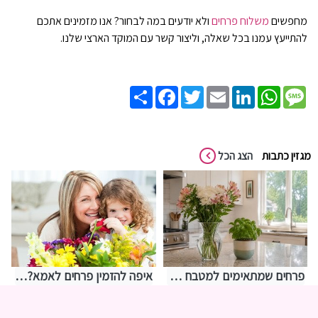
מחפשים
משלוח פרחים
ולא יודעים במה לבחור? אנו מזמינים אתכם
להתייעץ עמנו בכל שאלה, וליצור קשר עם המוקד הארצי שלנו.
Share
Facebook
Twitter
Email
LinkedIn
WhatsApp
Message
מגזין כתבות
הצג הכל
פרחים שמתאימים למטבח – איך לבחור משהו שמחזיק מעמד בתנאים מאתגרים
איפה להזמין פרחים לאמא? אצלנו בחנות שושי רגעים של פרחים