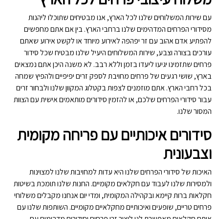
עם שירות המשלוחים שלנו לכל הארץ, אנו מבטיחים שתוכלו ליהנות
מסידורי הפרחים המדהימים שלנו ברחבי הארץ. בין אם אתם מחפשים
להפתיע אדם אהוב עם זר יפהפה לאירוע מיוחד או לקשט אירוע שאתם
עורכים בצורה וצבע, שירות המשלוחים היעיל שלנו מבטיח שכל סידור
פרחים שתזמינו יגיעו ליעדו בזמן וללא רבב. לא משנה היכן אתם נמצאים
בארץ, שושי רגעים של פרחים מחויבת לספק זרים יפיפיים ולהפיץ שמחה
בכל רחבי הארץ. אתם מוזמנים לצפות בקטלוג המקוון שלנו ולבחור זרים
עבור סידורי הפרחים שלכם, או להזמין סידורים מותאמים אישית עם הצוות
המסור שלנו.
סידורים איכותיים עם פריחה מקומית
וצבעונית
האיכות של סידורי הפרחים שלנו היא עדות למחויבות שלנו למצוינות
ולמסירות שלנו לעבוד עם חקלאים מקומיים. החנות שלנו תומכת בשיטות
חקלאות ברות קיימא ובקהילה המקומית, ומדי יום אנחנו מקבלים משלוחי
פרחים טריים, שופעים ואיכותיים מחקלאיים מקומיים. השותפות שלנו עם
אותם חקלאים מאפשרת לנו ליצור זרי פרחים וסידורים מדהימים עם