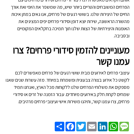
הפרחים המשובחים והטריים ביותר שיש, מה שמשפר את היופי ואת אורך
החיים של היצירות שלנו. בשושי רגעים של פרחים, אנו גאים במתן איכות
מהשורה הראשונה, שירות יוצא דופן וסידורי פרחים יפים המציגים את
האומנות והיצירתיות של הצוות שלנו תוך תמיכה בחקלאים המקומיים
ובסביבה.
מעוניינים להזמין סידורי פרחים? צרו
עמנו קשר
עיצובי פרחים לאירועים מבית שושי רגעים של פרחים מאפשרים לכם
לקשט כל אירוע בצורה צבעונית ומשמחת במיוחד. מזה עשרות שנים שאנו
מספקים את משלוחי הפרחים שלנו ללקוחות מכל הארץ, ואנחנו תמיד
שמחים לקחת חלק באירועים מיוחדים. עבור הזמנה של זרים או סידורי
פרחים, צרו עמנו קשר, ותיהנו משירות אישי ועיצובי פרחים מרהיבים.
Share
Facebook
Twitter
Email
LinkedIn
WhatsApp
Message