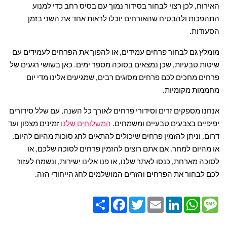
האירוח, לכן רצוי לבחור בסידור נמוך עם בסיס רחב כדי למנוע
התהפכות ולהבטיח שהאורחים יוכלו לראות אחד את השני בזמן
הסעודות.
מומלץ גם לבחור פרחים עמידים, או להפוך את הפרחים לעמידים עם
שיטות טבעיות, שכן נמצאים בסוכה מספר ימים. כאן בשושי רגעים של
פרחים מחכים לכם פרחים מסוגים רבים, שמגיעים אלינו מדי יום
מחממות מקומיות.
אנחנו מספקים זרים וסידורי פרחים לאורך כל השנה, עם שלל סידורים
יפיפיים בצבעים טבעיים ומשמחים.
המשלוחים שלנו
זמינים מצפון ועד
דרום, וניתן להזמין פרחים שיכולים להתאים לחג סוכות מהיום להיום,
או מהיום למחר. אם אתם רוצים להזמין פרחים לסוכה שלכם, או
לסוכה מארחת, כנסו לאתר שלנו, או פנו אלינו ישירות, ונשמח לעזור
לכם לבחור את הפרחים והזרים המושלמים לחג הייחודי הזה.
Share
Facebook
Twitter
Email
LinkedIn
WhatsApp
Message