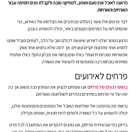
הדאגה לאוכל אנין טעם ושפע, למוזיקה טובה ולקבלת פנים חמימה עבור
האורחים והאורחות.
לצד פרטים אלו אשר בהחלט מכתיבים את הצלחתו של האירוע, הרי
שהסתכלות על הפרטים הקטנים ביותר, יכולה להשפיע בענק.
הרצון הטהור שלנו לאירוע שיעשה לכולם טוב על הלב, לעתים מוביל אותנו
לחפש אחר פתרונות יקרים ונועזים. אך למה שלא נחפש אחר אותן
אפשרויות מוכרות וידועות? כאלו שמנצחות את מבחן הזמן? כאלו שתמיד
מותירות נוכחות רבה ומאפשרות להעשיר את האווירה.
פרחים לאירועים
בשושי רגעים של פרחים
אנו שמחים להציע את הפתרון הכה פשוט אך כה
יפה של זרי פרחים בסידורים נהדרים לשולחנות האורחים.
נראות יפה ומזמינה של שולחנות האוכל של המוזמנים והמוזמנות שלנו,
יכולה להשפיע על כל האווירה ולתרום לרוח חגיגית, שמחה וקלילה.
בדיוק כפי שבשזירת פרחים, אנו נוהגים להקדיש את המחשבה לכל פרט
ופרט כך שכל סוגי הפרחים ישתלבו זה בזה באופן הרמוני ושלם, כך אנו