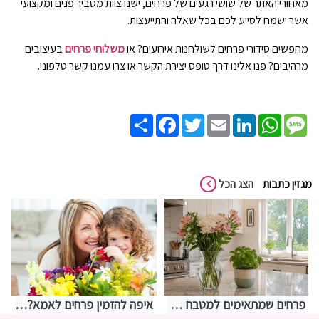
מאחורי האתר של שושי רגעים של פרחים, ישנו צוות מסביר פנים ומקצועי
אשר ישמח לסייע לכם בכל שאלה והתייעצות.
מחפשים סידורי פרחים לשולחנות אירועים? או
משלוחי פרחים
בעיצובים
מרהיבים? פנו אלינו דרך טופס יצירת הקשר או צרו עמנו קשר טלפוני.
Share
Facebook
Twitter
Email
LinkedIn
WhatsApp
Message
מגזין כתבות
הצג הכל
פרחים שמתאימים למטבח – איך לבחור משהו שמחזיק מעמד בתנאים מאתגרים
איפה להזמין פרחים לאמא? אצלנו בחנות שושי רגעים של פרחים