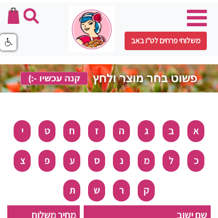
משלוחי פרחים לט"ו באב
א
ב
ג
ה
ז
ח
ט
י
כ
ל
מ
נ
ס
ע
פ
צ
ק
ר
ש
ת
שם ישוב
מחיר משלוח