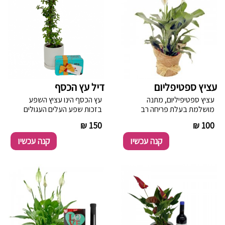
עציץ ספטיפליום
דיל עץ הכסף
עציץ ספטיפיליום, מתנה
עץ הכסף הינו עציץ השפע
מושלמת בעלת פריחה רב
בזכות שפע העלים העגולים
שנתית לבנה.
דמוי מטבעות. מגיע עם שוקולד
----------
150 ₪
----------
100 ₪
דואט כחול. קופסת פח
דקורטיבית ובתוכה 70 גר' פניני
קנה עכשיו
קנה עכשיו
שוקולד ואגוזי לוז, 60 גר' ריבועי
שוקולד מריר ופירות יבשים.
טבעוני, ללא גלוטן.