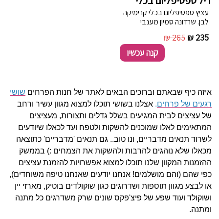
דיל ספטיפליום בכלי
עציץ ספטיפליום בכלי קרימיקה
לבן. שרדונה סמיון מענבי
השרדונה והסמיון המשובחים של
265 ₪
235 ₪
יקב מוני. שוקולד סולו לבן, פניני
שוקולד מריר במילוי שקדים
קנה עכשיו
ובמילוי אגוזי לוז ובמעטפת
קקאו עדין, מגיע באריזת פח
דקורטיבית. חלבי, ללא גלוטן,
70 גרם.
איזה כיף שבאתם וברוכים הבאים לאתר של חנות הפרחים
שושי
רגעים של פרחים
.
אצלנו בשושי תוכלו למצוא מגוון עשיר ורחב
של עציצים לבית המגיעים בשלל גדלים ותצורות, מעציצים
המתאימים לאלו שמוכנים להשקות ולטפח ועד לכאלו שיודעים
לשרוד תנאים מדבריים, ונו טוב.. גם תנאים 'מדבריים' כתוצאה
מכאלו שלא נוהגים להרבות ולהשקות את הצמחים :)
בממשק
ההזמנות המקוון שלנו תוכלו למצוא אפשרויות להזמנת עציצים
כפי שהם (והם מושלמים! אנחנו יודעים שאנחנו טיפה משוחדים),
או לבצע מגוון תוספות ושדרוגים כגון שוקולדים בוטיק, מארזי יין
ושוקולד ועוד שפע של פיצ'פקס שונים שרק משדרגים כל מתנה
ומתנה.