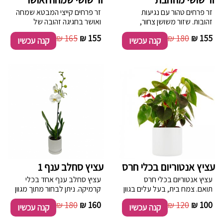
זר פרחים טהור עם נגיעות
זר פרחים קייצי המבטא שמחה
זהובות. שזור משושן צחור,
ואושר בחגיגה זהובה של
ליזיאנטוס , חרציות וורדים
חמניות, חרציות, ליליות, סוגי ירק
165 ₪
155 ₪
180 ₪
155 ₪
קנה עכשיו
קנה עכשיו
בלבן בשילוב ירק.
וענפי קישוט.
עציץ אנטוריום בכלי חרס
עציץ סחלב ענף 1
עציץ אנטוריום בכלי חרס
עציץ סחלב ענף אחד בכלי
תואם. צמח בית, בעל עלים בגוון
קרמיקה. ניתן לבחור מתוך מגוון
ירוק כהה ופרחים אדומים בצורת
צבעים הקיימים במלאי החנות.
180 ₪
160 ₪
120 ₪
100 ₪
קנה עכשיו
קנה עכשיו
לבבות קטנים.