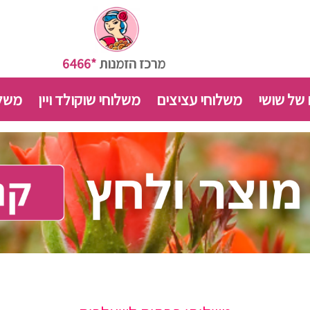
מרכז הזמנות
*6466
 של שושי
משלוחי עציצים
משלוחי שוקולד ויין
משלו