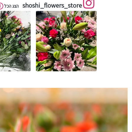
shoshi_flowers_store
הצג הכל