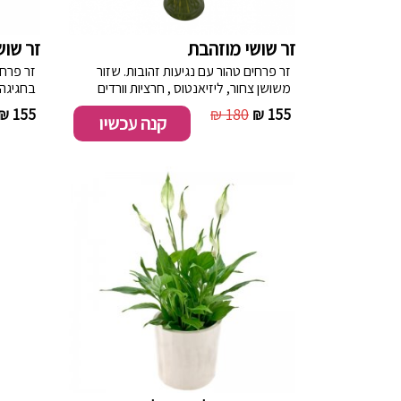
זר שושי מוזהבת
זר שוש
זר פרחים טהור עם נגיעות זהובות. שזור
זר פרח
משושן צחור, ליזיאנטוס , חרציות וורדים
בחגיגה 
בלבן בשילוב ירק.
סוגי ירק
155 ₪
180 ₪
155 ₪
קנה עכשיו