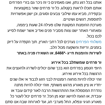
אותנו בכל רגע נתון, ואנו מאמינים כי זה ניכר גם בזרי הפרחים
אותם תוכלו לראות בקטלוג. כל זר פרחים שזור במקצועיות
ובקפידה, מביא עמו שילובי צבעים וסוגים, וכן ישנן אפשרויות
לתוספות, דגשים ושינויים.
מערכת ההזמנות המקוונת שלנו פעילה 24 שעות ביממה,
ומאחורי האתר ישנו צוות מסביר פנים ואדיב אשר ישמח לסייע
לכם בכול.
משלוחי הפרחים
נערכים לכל רחבי הארץ, תוך הקפדה על דיוק
בזמנים, זריזות והשקעה מכול הלב.
לשירות והזמנות חייג -*6466, או השאירו פניה באתר
זר פרחים שמשתלב בכל אירוע
היופי הטמון בפרחים הוא בכך שהם יכולים לשדרג ולהעצים את
הרגשות בכל אירוע ואירוע.
זוהי יכולה להיות מחווה רומנטית לבני הזוג לכבוד אי אלו שנים
יחדיו או ציון מאורע מרגש משותף, וזוהי יכולה להיות מתנה
נהדרת המסמלת את ההתרגשות הרבה לאור קידום עובד או
עובדת, או הגעה להישג יוצא מן הכל.
זר פרחים יכול לעטר כל
מאורע חגיגי ונפלא, החל מערבי חג, ועד לארוחה שבה אנו סתם