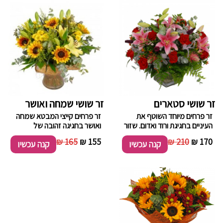
זר שושי סטארים
זר שושי שמחה ואושר
זר פרחים מיוחד השוטף את
זר פרחים קייצי המבטא שמחה
העיניים בחגיגת ורוד ואדום. שזור
ואושר בחגיגה זהובה של
מסטארים, ורדים, ירק וענפי
חמניות, חרציות, ליליות, סוגי ירק
165 ₪
155 ₪
210 ₪
170 ₪
קנה עכשיו
קנה עכשיו
קישוט.
וענפי קישוט.