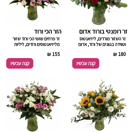
זר רומנטי בורוד אדום
הזר הכי ורוד
זר השזור מורדים, ליזיאנטוס
זר פרחים שושי הכי ורוד שזור
וטווידה בגוונים של ורוד, אדום
מליזיאנטוסים ורודים, ליליות
ותכלת בשילוב ירק וענפי קישוט.
ורודות, ורדים בגווני הורוד וחרציות
----------
155 ₪
----------
180 ₪
שימו לב! במידה ואחד או יותר
ירוקות בשילוב ירק וענפי קישוט.
ממרכיבי ההזמנה חסרים
קנה עכשיו
קנה עכשיו
במלאי, נדאג להחליפם
במרכיבים התואמים את אופי
ההזמנה