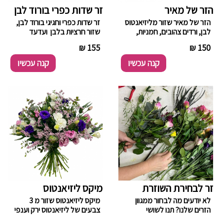
הזר של מאיר
זר שדות כפרי בורוד לבן
הזר של מאיר שזור מליזיאנטוס
זר שדות כפרי וחגיגי בורוד לבן,
לבן, ורדים צהובים, חמניות,
שזור חרציות בלבן ועדעד
בבונג, סולידגו וענפי קישוט.
סגול בשילוב ירק וענפי קישוט
----------
155 ₪
----------
150 ₪
למילוי.
קנה עכשיו
קנה עכשיו
זר לבחירת השוזרת
מיקס ליזיאנטוס
לא יודעים מה לבחור ממגוון
מיקס ליזיאנטוס שזור מ 3
הזרים שלנו? תנו לשושי
צבעים של ליזיאנטוס ירק וענפי
השוזרת שלנו להחליט
קישוט.