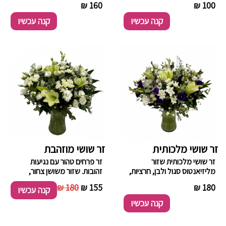
----------
160 ₪
----------
100 ₪
בשבילכם! ניתן לבחור זר לפי
תקציב ואנחנו נשזור את
קנה עכשיו
קנה עכשיו
הזר המיוחד עבורכם בהתאם
לפרחי העונה והמלאי בחנות.
זר שושי מלכותית
זר שושי מוזהבת
זר שושי מלכותית שזור
זר פרחים טהור עם נגיעות
מליזיאנטוס סגול ולבן, חרציות,
זהובות. שזור משושן צחור,
ורדים, שושן צחור בשילוב ירק
ליזיאנטוס , חרציות וורדים
180 ₪
155 ₪
----------
180 ₪
קנה עכשיו
וענפי קישוט.
בלבן בשילוב ירק.
קנה עכשיו