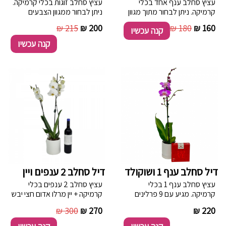
עציץ סחלב ענף אחד בכלי
עציץ סחלב זוגות בכלי קרמיקה.
קרמיקה. ניתן לבחור מתוך מגוון
ניתן לבחור ממגוון הצבעים
צבעים הקיימים במלאי החנות.
הקיימים במלאי החנות.
215 ₪
200 ₪
180 ₪
160 ₪
קנה עכשיו
קנה עכשיו
דיל סחלב ענף 1 ושוקולד
דיל סחלב 2 ענפים ויין
עציץ סחלב ענף 1 בכלי
עציץ סחלב 2 ענפים בכלי
קרמיקה. מגיע עם 9 פרלינים
קרמיקה + יין מרלו אדום חצי יבש
מסדרת love במילוי נוגט.
מענבי המרלו המשובחים של
300 ₪
270 ₪
----------
220 ₪
חלבי, ללא גלוטן, 100 גרם.
יקב מוני אשר נבצרו במומחיות
ובאהבה בעת לילה, הותססו