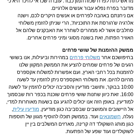
מראש לתת לפרח שכזה המון כבוד.
עובדה שכדאי להיכר היא כי
מדובר בפרח נפלא עבור אנשים אלרגיים.
אם ניחנתם באהבה לפרחים או אנשים היקרים לכם, וישנה
אלרגיה ש'הורסת את התוכניות', הרי שניתן להזמין משלוחי
סחלבים אשר לא ממהרים לשחרר את האבקנים שלהם אל
האוויר הפתוח, זאת בשונה מסוגי ומיני פרחים אחרים.
ממשק ההזמנות של שושי פרחים
בחיפושכם אחר
משלוחי פרחים
במהירות וביעילות, אנו בשושי
רגעים של פרחים שמחים להציע את הממשק המקוון שלנו
להזמנות בכל רחבי הארץ, ועם אפשרות למשלוח אקספרס
מהיום להיום.
את משלוחי האקספרס ניתן להזמין עד לשעה
10:00 בבוקר, ותושבי מודיעין והסביבה יכולים להזמין עד לשעה
16:00. זאת כיוון שחנות שושי פרחים שוכנת בכפר רות שבסמוך
למודיעין. באופן הזה אנו יכולים להגיע גם בשעות מאוחרות למדי,
אל היישובים והמושבים שבסביבה כגון מודיעין,
מודיעין עילית
,
נעלה,
חשמונאים
ועוד.
בממשק תוכלו להוסיף מגוון של תוספות
כגון מותג השוקולד דה קרינה, מארזים המשלבים בין יין
לשוקולדים ועוד שפע של הפתעות.