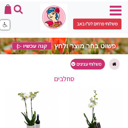
משלוחי פרחים לט"ו באב
משלוחי עציצים
סחלבים