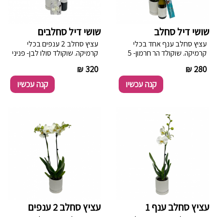
שושי דיל סחלב
שושי דיל סחלבים
עציץ סחלב ענף אחד בכלי
עציץ סחלב 2 ענפים בכלי
קרמיקה. שוקולד הר חרמון- 5
קרמיקה. שוקולד סולו לבן- פניני
חרוטי שוקולד חלב במילוי ריבת
שוקולד מריר במילוי שקדים
----------
320 ₪
----------
280 ₪
חלב 85 גר. יין שרדונה סמיון לבן
ובמילוי אגוזי לוז ובמעטפת
של יקב מוני- יין חצי יבש מרענן,
קקאו עדין,באריזת פח
קנה עכשיו
קנה עכשיו
עם מתיקות קלה, המציג טעמים
דקורטיבית חלבי, ללא גלוטן, 70
עשירים של פרי הדר ואספרגוס,
גרם. יין מרלו אדום של יקב
חומציות מאוזנת וסיומת מרעננת
מוני- בעל גוף אלגנטי וסיומת
ואלגנטית.13% כהל בנפח. כשר
מהנה, הנושא ארומה של גרגרי
למהדרין
יער ותות שדה.13% כהל בנפח.
כשר למהדרין
עציץ סחלב ענף 1
עציץ סחלב 2 ענפים