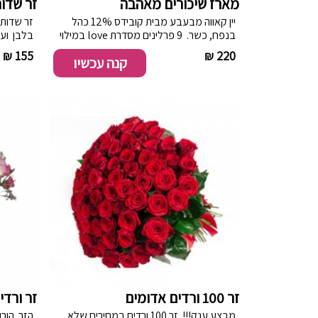
מארז שיכורים מאהבה
זר שדות
יין קאווה מבעבע מבית קובידס 12% כהל
זר שדות כ
בנפח, כשר. 9 פרלינים מסדרת love במילוי
בלבן ועד
נוגט, חלבי, ללא גלוטן, 100 גרם. ריבועי
למילוי.
155 ₪
----------
220 ₪
קנה עכשיו
שוקולד חלב עם נגיסות שקדים קלויים
ומלוחים ללא גלוטן,50 גרם. שוקולד
ODEM מריר, שש קוביות שוקולד מריר ולב
שוקולד במרכז,טבעוני, ללא גלוטן.
זר 100 ורדים אדומים
זר ורדי
מבצע ענק!!! זר 100 ורדים במחירים שלא
הזר הורוד