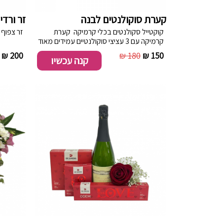
קערת סוקולנטים לבנה
זר ורד
קוקטייל סקולנטים בכלי קרמיקה קערת
זר צפוף של 41 ורדים צבעונ
קרמיקה עם 3 עציצי סוקולנטיים עמידים מאוד
לבית אפשר לבקש צבע כלי שחור /לבן
200 ₪
180 ₪
150 ₪
קנה עכשיו
המבצע לאזור חלוקה מוגבל (אזור המרכז
ומודיעין והסביבה בלבד )