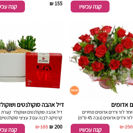
מלאי
ירוקות בשילוב ירק וענפי קישוט.
----------
155 ₪
----------
קנה עכשיו
קנה עכש
ם אדומים
דיל אהבה סוקולנטים ושוקול
מבצע מיוחד לזר ורדים אדומים מחירים
דיל אהבה סוקולנטים ושוקולד קערת
מיוחדים לזר ורדים אדומים (גובה 45 ס"מ)
קרמיקה לבנה עם 3 עציצי סוקולנטיים
ירק.
עמידים מאוד לבית. מגיע עם
185 ₪
200 ₪
250 ₪
קנה עכשיו
קנה עכש
מסדרת love במילוי נוגט. ח