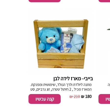
טבלת שוקולד מריר 70% - סדרת הגולן 100
גר'.
בייבי- מארז לידה לבן
מתנה ליולדת ולרך הנולד, שימושית ומפנקת.
המארז מכיל , 2 חיתול טטרה, זוג גרביים, סט
מכנס וחולצה לתינוק, כובע, דובי וטבלת
210 ₪
180 ₪
יו
קנה עכשיו
שוקולד סדרת הגולן. המתנה ארוזה
בקופסת עץ עבודת יד.