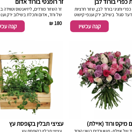
 כפרי בורוד לבן
זר רומנטי בורוד אדום
פרי וחגיגי בורוד לבן, שזור חרציות
זר השזור מורדים, ליזיאנטוס וטווידה בג
עד סגול בשילוב ירק וענפי קישוט
של ורוד, אדום ותכלת בשילוב ירק וענפ
קישוט. שימו לב! במידה ואחד או יותר
----------
180 ₪
----------
קנה עכשיו
קנה עכש
ממרכיבי ההזמנה חסרים במלאי, נדא
להחליפם במרכיבים התואמים את אופ
ההזמנה
ם מיקס ורוד (איילת)
עציצי תבלין בקופסת עץ
 של איילת- מגוון ורדים בגווני הורוד
עציצי תבלין בקופסת עץ